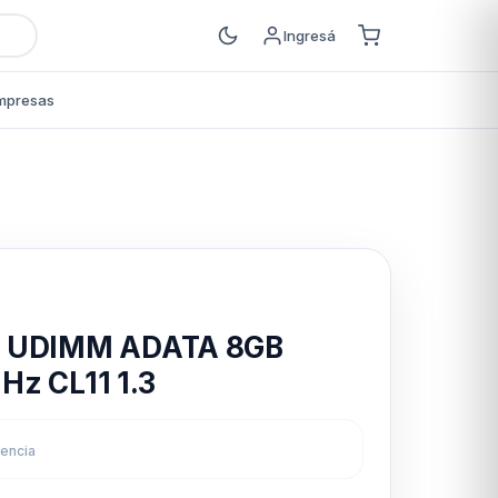
Ingresá
mpresas
s
m UDIMM ADATA 8GB
z CL11 1.3
rencia