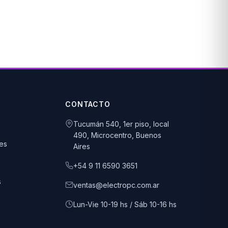
CONTACTO
Tucumán 540, 1er piso, local
490, Microcentro, Buenos
es
Aires
+54 9 11 6590 3651
s
ventas@electropc.com.ar
Lun-Vie 10-19 hs / Sáb 10-16 hs