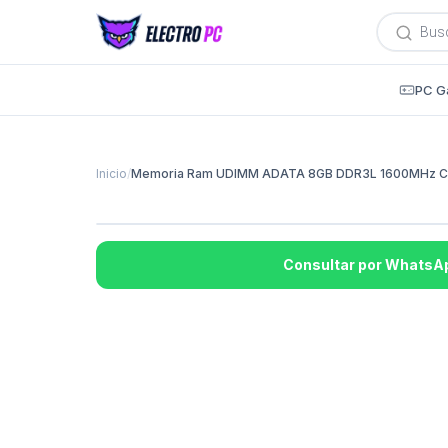
Búsqued
de
producto
PC G
Inicio
/
Memoria Ram UDIMM ADATA 8GB DDR3L 1600MHz CL1
Consultar por WhatsA