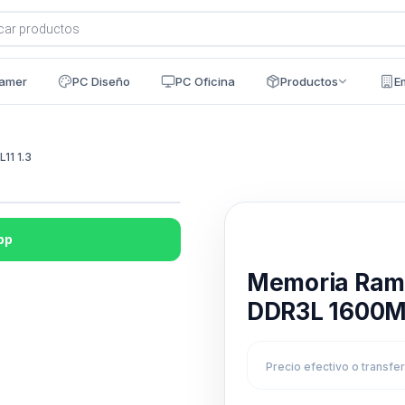
a
s
amer
PC Diseño
PC Oficina
Productos
E
1 1.3
pp
Disponible en 24h
Memoria Ra
DDR3L 1600MH
Precio efectivo o transfe