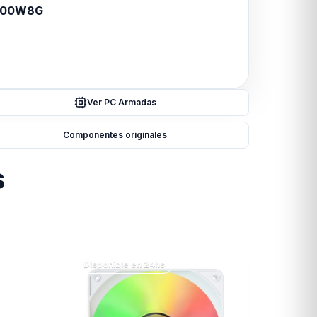
600W8G
Ver PC Armadas
Componentes originales
s
Disponible en 24hs