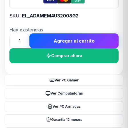
USDT
SKU:
EL_ADAMEM4U32008G2
Hay existencias
Agregar al carrito
Memoria
Ram
Comprar ahora
UDIMM
ADATA
8GB
DDR4
Ver PC Gamer
3200MHz
CL22
Ver Computadoras
1.2
Ver PC Armadas
cantidad
Garantía 12 meses