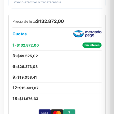
Precio efectivo o transferencia
$132.872,00
Precio de lista
Cuotas
1
x
$132.872,00
Sin interés
3
x
$49.525,02
6
x
$26.373,08
9
x
$19.058,41
12
x
$15.401,07
18
x
$11.676,63
₮
VISA