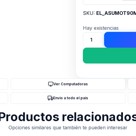
SKU:
EL_ASUMOT90
Hay existencias
Motherboard
ASUS
PRIME
B650EM-
A
WIFI
Ver Computadoras
AM5
DDR5
Envío a todo el país
cantidad
Productos relacionado
Opciones similares que también te pueden interesar