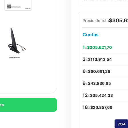
$305.6
Precio de lista
Cuotas
1
x
$305.621,70
3
x
$113.913,54
6
x
$60.661,28
9
x
$43.836,65
12
x
$35.424,33
pp
18
x
$26.857,66
VISA