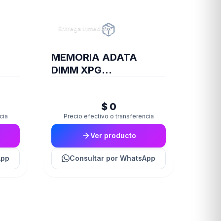
Entrega inmediata
MEMORIA ADATA
DIMM XPG
TRAYBLACKGAMMIX
16GB 16A DDR4 3200
$ 0
D35
cia
Precio efectivo o transferencia
Ver producto
App
Consultar
por WhatsApp