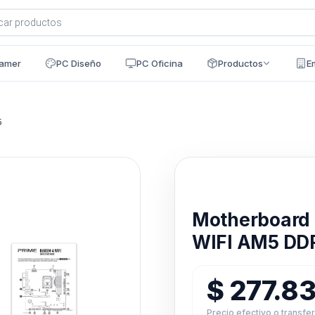
a
s
amer
PC Diseño
PC Oficina
Productos
E
5
Disponible en 24h
Motherboard
WIFI AM5 DD
$
277.8
Precio efectivo o transfe