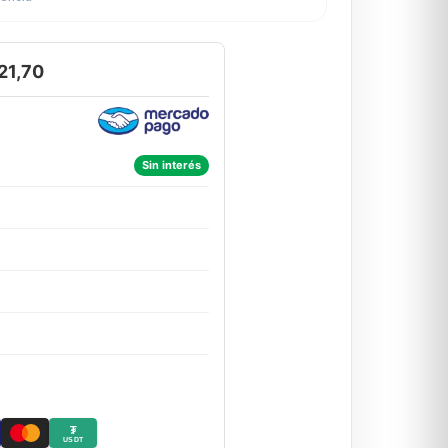
21,70
Sin interés
₮
USDT