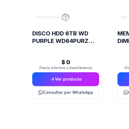
Entrega inmediata
Entr
DISCO HDD 6TB WD
ME
PURPLE WD64PURZ
DIM
VIDEOVIGILANCIA
TRA
8GB
$ 0
D35
Precio efectivo o transferencia
Pr
Ver producto
Consultar
por WhatsApp