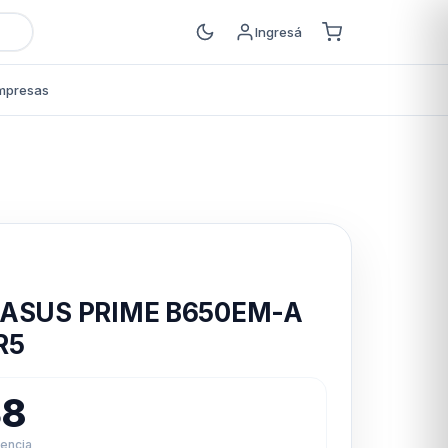
Ingresá
mpresas
s
 ASUS PRIME B650EM-A
R5
38
rencia