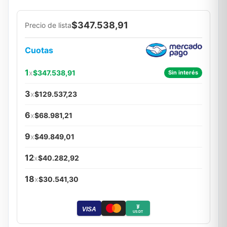
$347.538,91
Precio de lista
Cuotas
1
x
$347.538,91
Sin interés
3
x
$129.537,23
6
x
$68.981,21
9
x
$49.849,01
12
x
$40.282,92
18
x
$30.541,30
₮
VISA
USDT