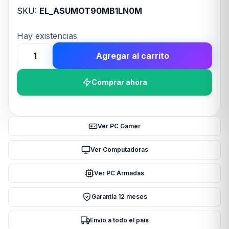
SKU:
EL_ASUMOT90MB1LN0M
Hay existencias
Agregar al carrito
Motherboard
ASUS
Comprar ahora
PRIME
B850M-
A
WIFI
Ver PC Gamer
AM5
DDR5
Ver Computadoras
cantidad
Ver PC Armadas
Garantía 12 meses
Envío a todo el país