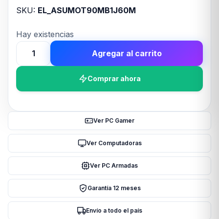
SKU:
EL_ASUMOT90MB1J60M
Hay existencias
Agregar al carrito
Motherboard
ASUS
Comprar ahora
ROG
STRIX
B850-
E
Ver PC Gamer
GAMING
WIFI
Ver Computadoras
AM5
Ver PC Armadas
cantidad
Garantía 12 meses
Envío a todo el país