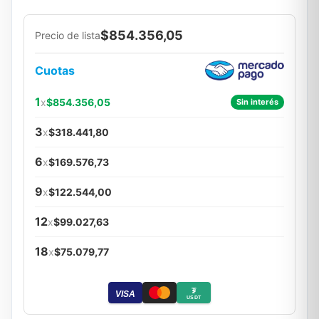
$854.356,05
Precio de lista
Cuotas
1
x
$854.356,05
Sin interés
3
x
$318.441,80
6
x
$169.576,73
9
x
$122.544,00
12
x
$99.027,63
18
x
$75.079,77
₮
VISA
USDT