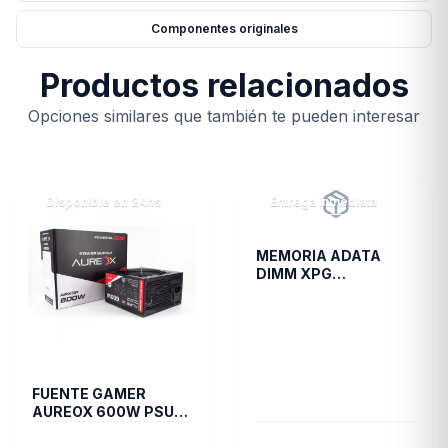
Componentes originales
Productos relacionados
Opciones similares que también te pueden interesar
Disponible en 24hs
Entrega inmediata
MEMORIA ADATA
DIMM XPG
TRAYWHITESPECTRIX
8GB 16A DDR4 3200
D35G
FUENTE GAMER
AUREOX 600W PSU
ARXGP-600