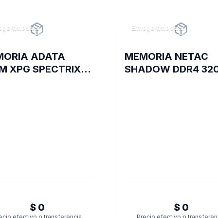
ega inmediata
Entrega inmediata
MORIA ADATA
MEMORIA NETAC
M XPG SPECTRIX
SHADOW DDR4 320
 18I DDR4 3600
GB C16 GREY
0
$ 0
$ 0
ecio efectivo o transferencia
Precio efectivo o transferen