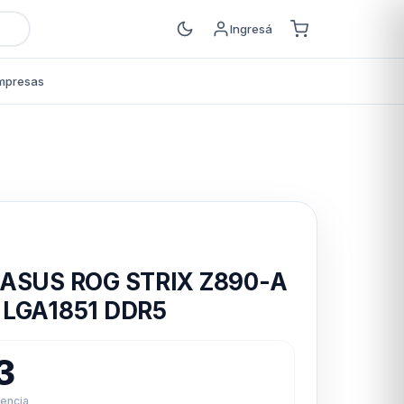
Ingresá
mpresas
s
 ASUS ROG STRIX Z890-A
 LGA1851 DDR5
73
rencia