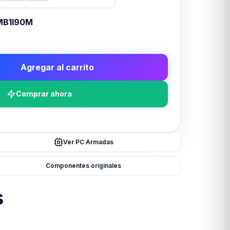
B1I90M
Agregar al carrito
Comprar ahora
Ver PC Armadas
Componentes originales
s