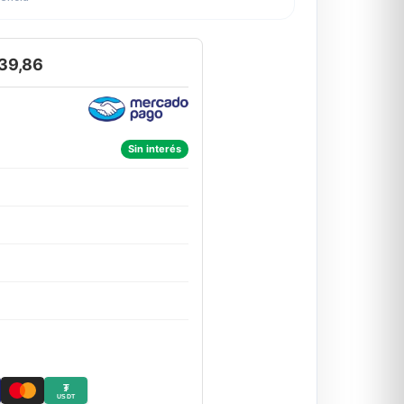
39,86
Sin interés
₮
USDT