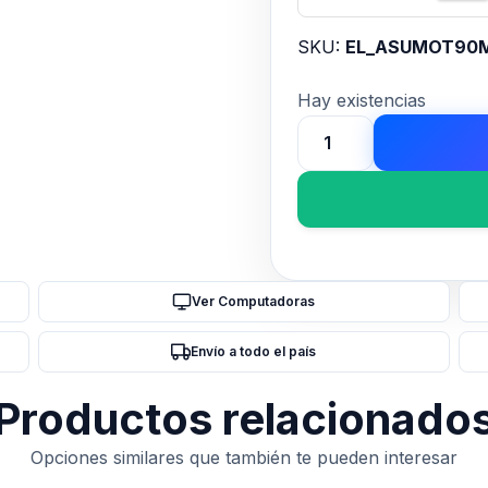
SKU:
EL_ASUMOT90M
Hay existencias
Motherboard
ASUS
ROG
STRIX
Z890-
A
Ver Computadoras
GAMING
WIFI
Envío a todo el país
LGA1851
DDR5
Productos relacionado
cantidad
Opciones similares que también te pueden interesar