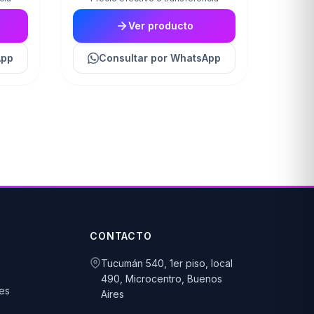
Ver producto
App
Consultar
por WhatsApp
CONTACTO
Tucumán 540, 1er piso, local
490, Microcentro, Buenos
es
Aires