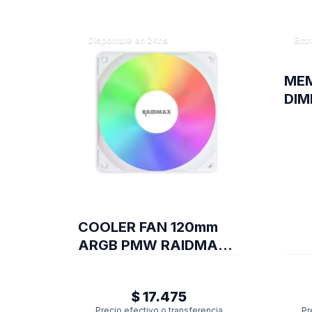
Disponible en 24hs
Entr
ME
DIM
8GB
ST6
COOLER FAN 120mm
ARGB PMW RAIDMAX
X-AIR WHITE
$ 17.475
Precio efectivo o transferencia
Pr