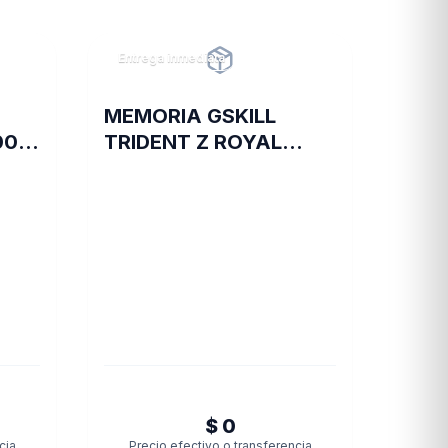
Entrega inmediata
MEMORIA GSKILL
0 8
TRIDENT Z ROYAL
DDR4 16 GB 3600 RGB
SILVER 2X8 1.35
$ 0
cia
Precio efectivo o transferencia