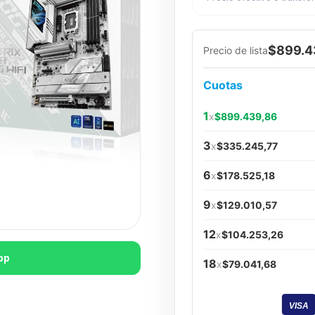
$899.4
Precio de lista
Cuotas
1
x
$899.439,86
3
x
$335.245,77
6
x
$178.525,18
9
x
$129.010,57
12
x
$104.253,26
pp
18
x
$79.041,68
VISA