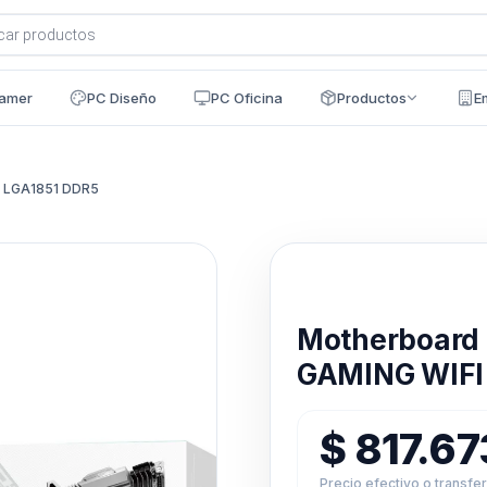
a
s
amer
PC Diseño
PC Oficina
Productos
E
 LGA1851 DDR5
Disponible en 24h
Motherboard
GAMING WIFI
$
817.6
Precio efectivo o transfe