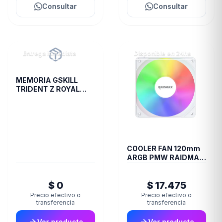
Consultar
Consultar
Entrega inmediata
Disponible en 24hs
MEMORIA GSKILL
TRIDENT Z ROYAL
DDR4 16 GB 3600
RGB SILVER 2X8 1.35
COOLER FAN 120mm
ARGB PMW RAIDMAX
X-AIR WHITE
$ 0
$ 17.475
Precio efectivo o
Precio efectivo o
transferencia
transferencia
Ver producto
Ver producto