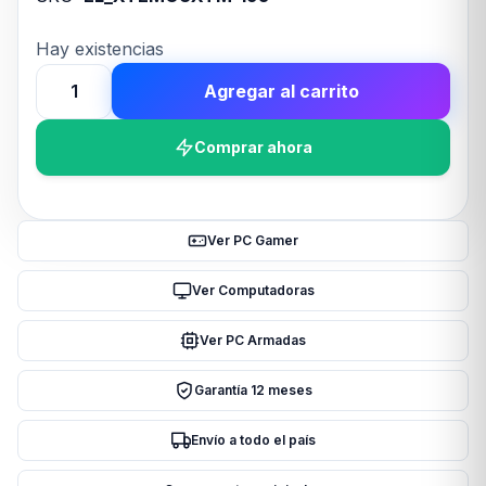
Hay existencias
Agregar al carrito
Mouse
c/cable
Comprar ahora
XTECH
XTM-
195
Negro
Ver PC Gamer
cantidad
Ver Computadoras
Ver PC Armadas
Garantía 12 meses
Envío a todo el país