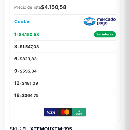
$4.150,58
Precio de lista
Cuotas
1
x
$4.150,58
Sin interés
3
x
$1.547,03
6
x
$823,83
9
x
$595,34
12
x
$481,09
18
x
$364,75
₮
VISA
USDT
SKU:
EL_XTEMOUXTM-195