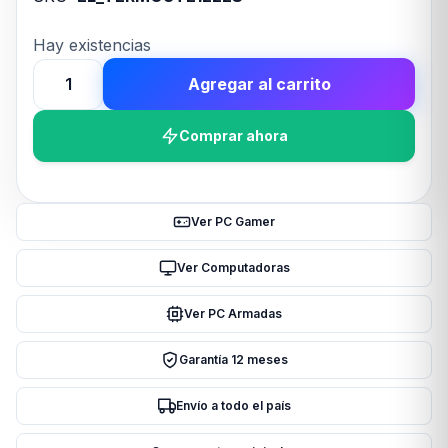
Hay existencias
Agregar al carrito
Mouse
Teros
Comprar ahora
TE-
1222S
c/cable
Black
Ver PC Gamer
cantidad
Ver Computadoras
Ver PC Armadas
Garantía 12 meses
Envío a todo el país