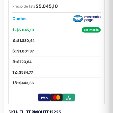
$5.045,10
Precio de lista
Cuotas
1
x
$5.045,10
Sin interés
3
x
$1.880,44
6
x
$1.001,37
9
x
$723,64
12
x
$584,77
18
x
$443,36
₮
VISA
USDT
SKU:
EL_TERMOUTE1222S