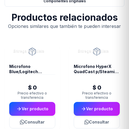
Componentes originales
Productos relacionados
Opciones similares que también te pueden interesar
Entrega inmediata
Entrega inmediata
Microfono
Microfono HyperX
Blue/Logitech
QuadCast p/Steaming
Snowball White 988-
Condensador PC PS4
000070
(4300)
$ 0
$ 0
Precio efectivo o
Precio efectivo o
transferencia
transferencia
Ver producto
Ver producto
Consultar
Consultar