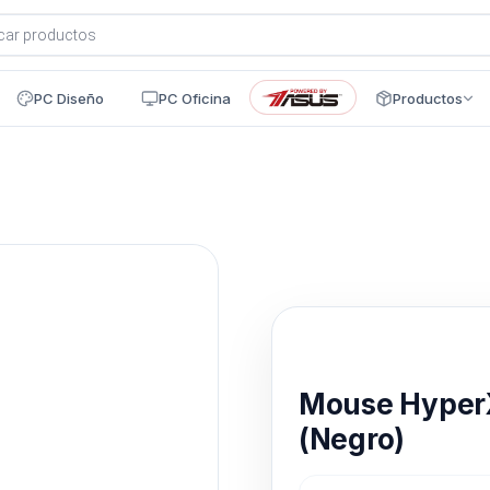
a
s
PC Diseño
PC Oficina
Productos
Disponible en 24h
Mouse HyperX 
(Negro)