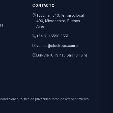
CONTACTO
Tucumán 540, 1er piso, local
490, Microcentro, Buenos
es
Aires
+54 9 11 6590 3651
s
ventas@electropc.com.ar
Lun-Vie 10-19 hs / Sáb 10-16 hs
 condiciones
Política de privacidad
Botón de arrepentimiento