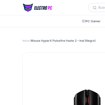
Búsqued
de
producto
PC Gamer
Inicio
/
Mouse HyperX Pulsefire Haste 2 – Inal (Negro)