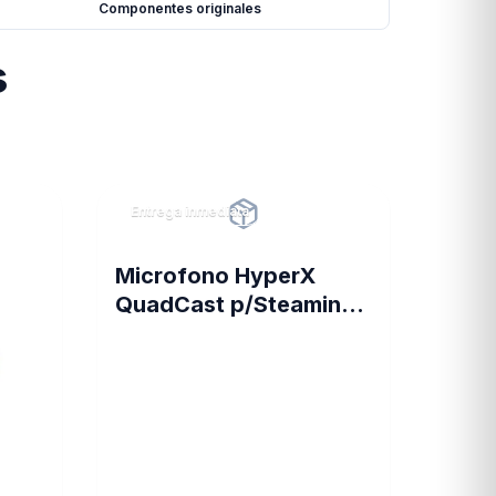
Componentes originales
s
Entrega inmediata
Microfono HyperX
QuadCast p/Steaming
Condensador PC PS4
(4300)