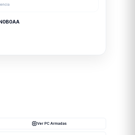
rencia
N0B0AA
Ver PC Armadas