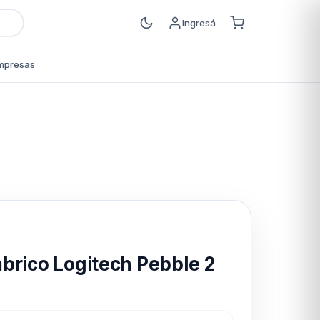
Ingresá
mpresas
s
brico Logitech Pebble 2