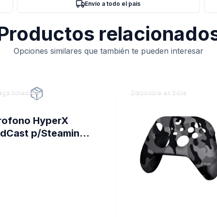
Envío a todo el país
Productos relacionado
Opciones similares que también te pueden interesar
ega inmediata
Disponible en 24hs
rofono HyperX
dCast p/Steaming
densador PC PS4
00)