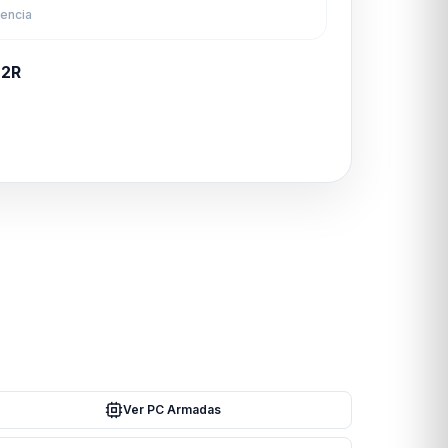
rencia
2R
Ver PC Armadas