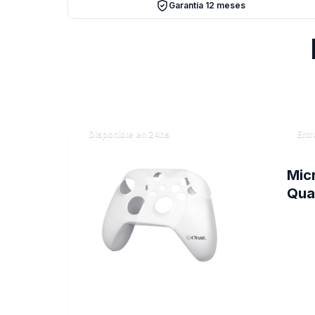
Garantía 12 meses
Disponible en 24hs
Entr
Mic
Qua
Con
(43