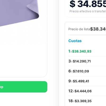
$
34.85
Precio efectivo o transfe
$38.34
Precio de lista
Cuotas
1
x
$38.340,93
3
x
$14.290,71
6
x
$7.610,09
9
x
$5.499,41
pp
12
x
$4.444,06
18
x
$3.369,35