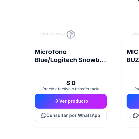
Entrega inmediata
Entr
Microfono
MIC
Blue/Logitech Snowball
BUZ
White 988-000070
GXT
$ 0
Precio efectivo o transferencia
Pr
Ver producto
Consultar
por WhatsApp