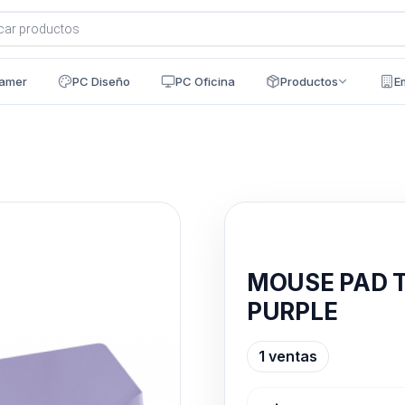
a
s
amer
PC Diseño
PC Oficina
Productos
E
Disponible en 24h
MOUSE PAD 
PURPLE
1 ventas