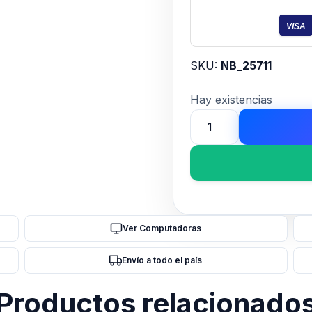
VISA
SKU:
NB_25711
Hay existencias
MOUSE
PAD
TRUST
BENYA
XXL
PURPLE
Ver Computadoras
cantidad
Envío a todo el país
Productos relacionado