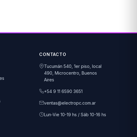
CONTACTO
Tucumán 540, 1er piso, local
490, Microcentro, Buenos
es
Aires
+54 9 11 6590 3651
s
ventas@electropc.com.ar
Lun-Vie 10-19 hs / Sáb 10-16 hs