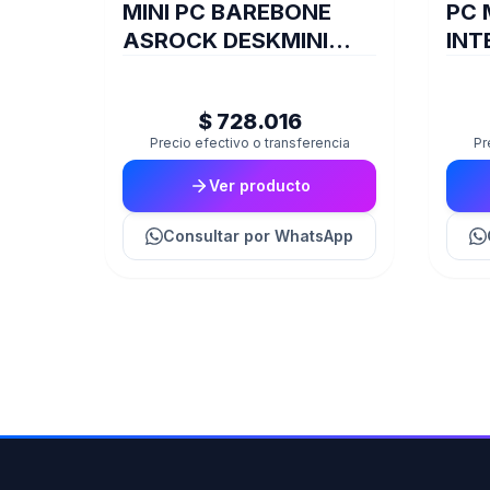
MINI PC BAREBONE
PC 
ASROCK DESKMINI
INT
B660W SIN-CPU
206
(LGA1700)
M.2
$ 728.016
Precio efectivo o transferencia
Pr
Ver producto
Consultar
por WhatsApp