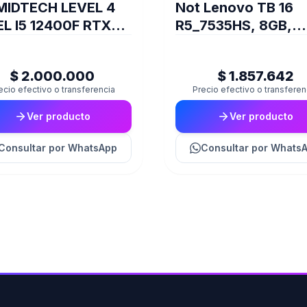
MIDTECH LEVEL 4
Not Lenovo TB 16
EL I5 12400F RTX
R5_7535HS, 8GB,
0 SUPER RAM 32GB
512SSD, FREEDOS
 1TB 80+
$ 2.000.000
$ 1.857.642
ecio efectivo o transferencia
Precio efectivo o transferen
Ver producto
Ver producto
Consultar
por WhatsApp
Consultar
por Whats