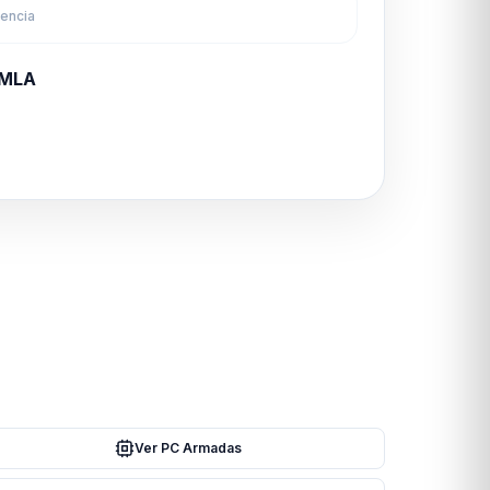
rencia
LMLA
Ver PC Armadas