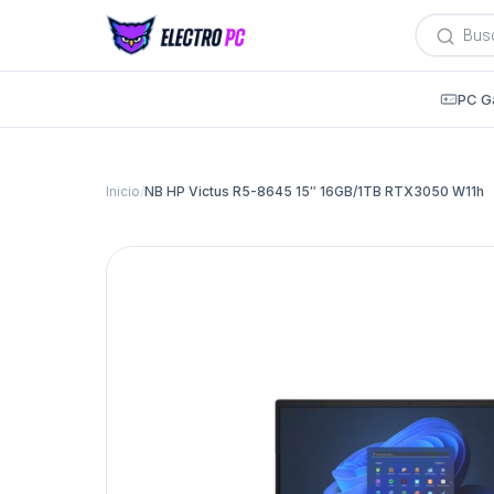
Búsqued
de
producto
PC G
Inicio
/
NB HP Victus R5-8645 15″ 16GB/1TB RTX3050 W11h