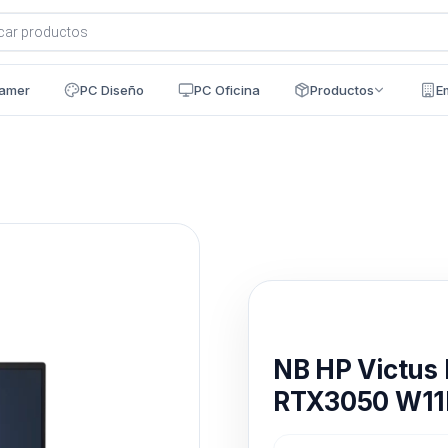
a
s
amer
PC Diseño
PC Oficina
Productos
E
Disponible en 24h
NB HP Victus
RTX3050 W11