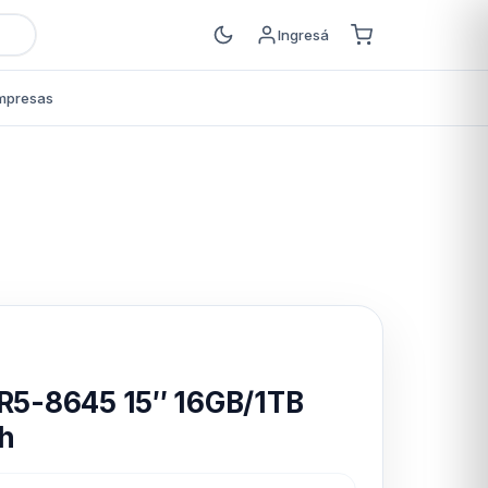
Ingresá
mpresas
s
 R5-8645 15″ 16GB/1TB
h