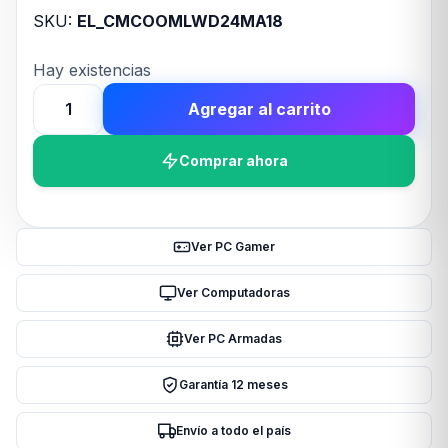
SKU:
EL_CMCOOMLWD24MA18
Hay existencias
Agregar al carrito
Water
Cooler
Comprar ahora
CM
Masterlliquid
240
Core
Ver PC Gamer
II
ARGB
Ver Computadoras
cantidad
Ver PC Armadas
Garantía 12 meses
Envío a todo el país