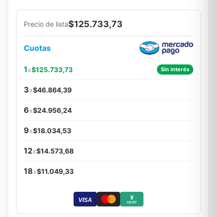
$125.733,73
Precio de lista
Cuotas
1
x
$125.733,73
Sin interés
3
x
$46.864,39
6
x
$24.956,24
9
x
$18.034,53
12
x
$14.573,68
18
x
$11.049,33
₮
VISA
USDT