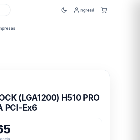
Ingresá
mpresas
s
CK (LGA1200) H510 PRO
A PCI-Ex6
65
rencia