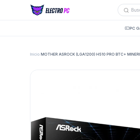
Búsqued
de
producto
PC G
Inicio
/
MOTHER ASROCK (LGA1200) H510 PRO BTC+ MINERI