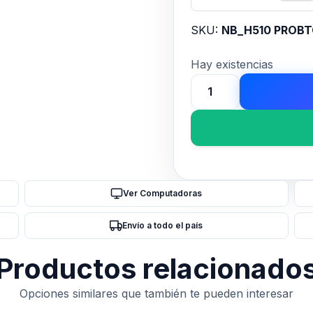
SKU:
NB_H510 PROBT
Hay existencias
MOTHER
ASROCK
(LGA1200)
H510
PRO
BTC+
Ver Computadoras
MINERIA
PCI-
Envío a todo el país
Ex6
cantidad
Productos relacionado
Opciones similares que también te pueden interesar