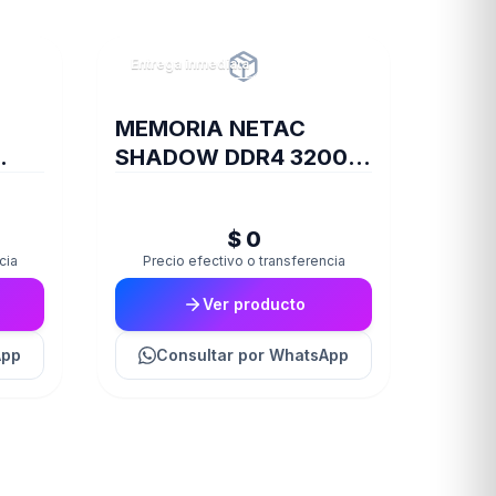
Entrega inmediata
MEMORIA NETAC
SHADOW DDR4 3200 8
X8
GB C16 GREY
$ 0
cia
Precio efectivo o transferencia
Ver producto
App
Consultar
por WhatsApp