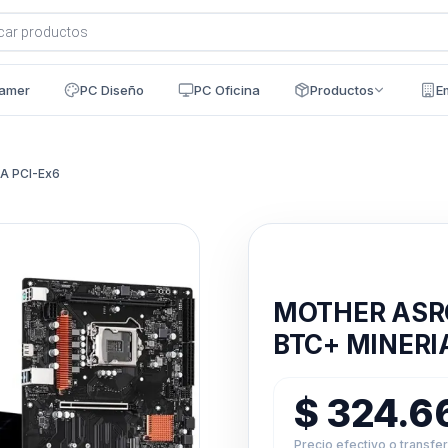
a
s
amer
PC Diseño
PC Oficina
Productos
E
A PCI-Ex6
Disponible en 24h
MOTHER ASRO
BTC+ MINERI
$
324.6
Precio efectivo o transfe