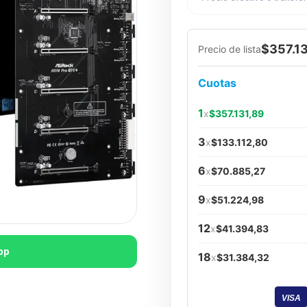
$357.13
Precio de lista
Cuotas
1
x
$357.131,89
3
x
$133.112,80
6
x
$70.885,27
9
x
$51.224,98
12
x
$41.394,83
pp
18
x
$31.384,32
VISA