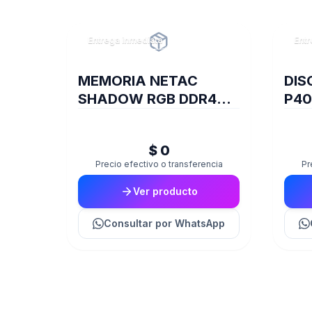
Entrega inmediata
Entr
MEMORIA NETAC
DIS
SHADOW RGB DDR4
P40
3200 8GB C19 GREY
PCI
PS0
$ 0
Precio efectivo o transferencia
Pr
Ver producto
Consultar
por WhatsApp