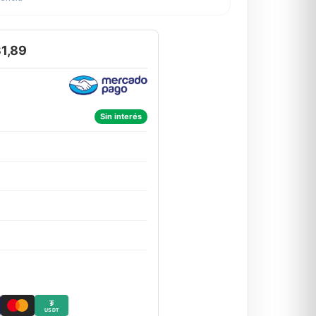
1,89
Sin interés
₮
USDT