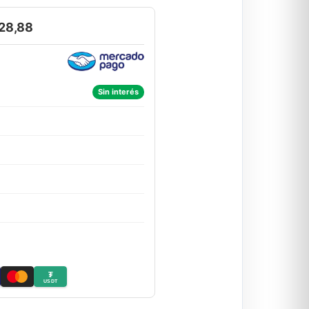
28,88
Sin interés
₮
USDT