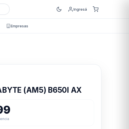
Ingresá
Empresas
s
BYTE (AM5) B650I AX
99
rencia