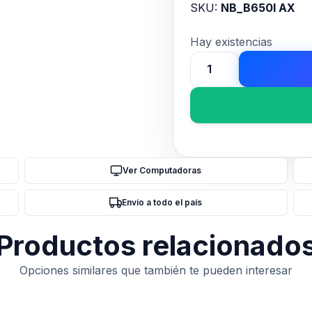
SKU:
NB_B650I AX
Hay existencias
MOTHER
GIGABYTE
(AM5)
B650I
AX
cantidad
Ver Computadoras
Envío a todo el país
Productos relacionado
Opciones similares que también te pueden interesar