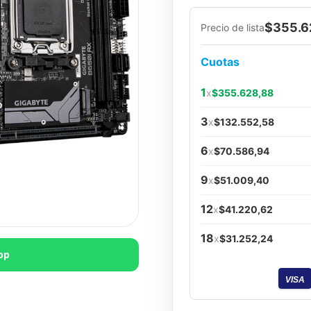
$355.6
Precio de lista
Cuotas
1
x
$355.628,88
3
x
$132.552,58
6
x
$70.586,94
9
x
$51.009,40
12
x
$41.220,62
18
x
$31.252,24
pp
VISA