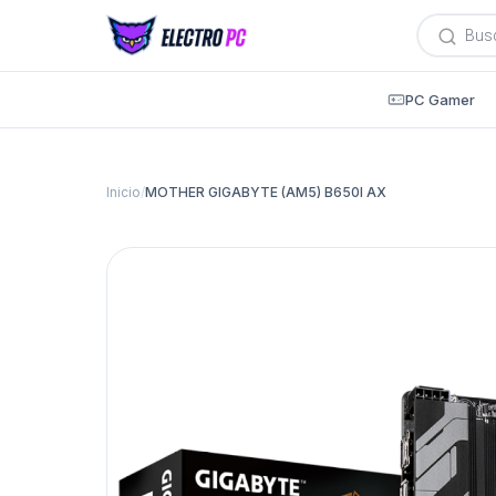
Búsqued
de
producto
PC Gamer
Inicio
/
MOTHER GIGABYTE (AM5) B650I AX