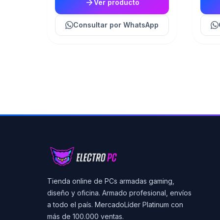
Ver producto
Consultar
por WhatsApp
Tienda online de PCs armadas gaming,
diseño y oficina. Armado profesional, envíos
a todo el país. MercadoLíder Platinum con
más de 100.000 ventas.