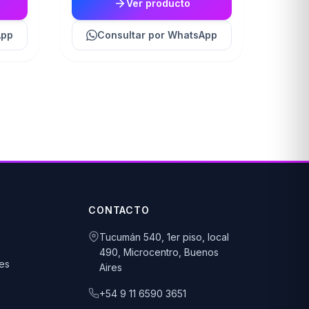
Ver producto
App
Consultar
por WhatsApp
CONTACTO
Tucumán 540, 1er piso, local
490, Microcentro, Buenos
es
Aires
+54 9 11 6590 3651