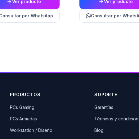
Ver producto
Ver producto
Consultar
por WhatsApp
Consultar
por Whats
PRODUCTOS
SOPORTE
PCs Gaming
Garantías
PCs Armadas
Términos y condicion
Workstation / Diseño
Blog