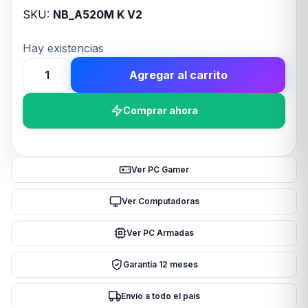
SKU:
NB_A520M K V2
Hay existencias
Agregar al carrito
MOTHER
GIGABYTE
Comprar ahora
(AM4)
A520M
K
V2
Ver PC Gamer
cantidad
Ver Computadoras
Ver PC Armadas
Garantía 12 meses
Envío a todo el país