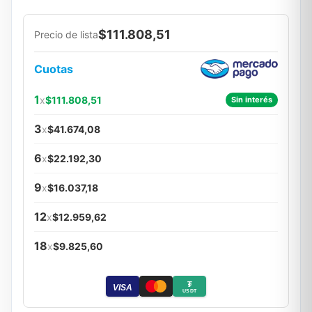
$111.808,51
Precio de lista
Cuotas
1
x
$111.808,51
Sin interés
3
x
$41.674,08
6
x
$22.192,30
9
x
$16.037,18
12
x
$12.959,62
18
x
$9.825,60
₮
VISA
USDT