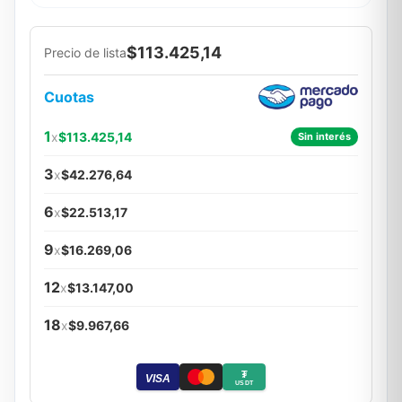
$113.425,14
Precio de lista
Cuotas
1
x
$113.425,14
Sin interés
3
x
$42.276,64
6
x
$22.513,17
9
x
$16.269,06
12
x
$13.147,00
18
x
$9.967,66
₮
VISA
USDT