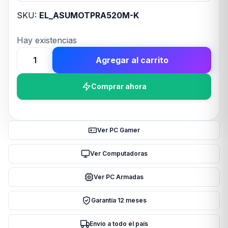
SKU:
EL_ASUMOTPRA520M-K
Hay existencias
Agregar al carrito
Motherboard
(AM4)
Comprar ahora
PRIME
A520M-
K
cantidad
Ver PC Gamer
Ver Computadoras
Ver PC Armadas
Garantía 12 meses
Envío a todo el país