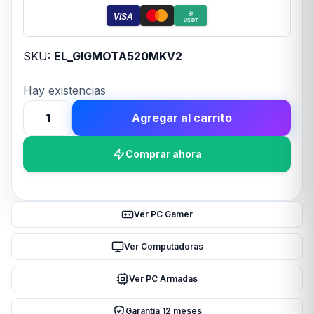
₮
VISA
USDT
SKU:
EL_GIGMOTA520MKV2
Hay existencias
Agregar al carrito
Motherboard
GIGABYTE
Comprar ahora
A520M
K
V2
AM4
Ver PC Gamer
DDR4
cantidad
Ver Computadoras
Ver PC Armadas
Garantía 12 meses