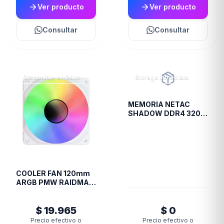
Ver producto
Ver producto
Consultar
Consultar
Disponible en 24hs
Entrega inmediata
MEMORIA NETAC
SHADOW DDR4 3200
8 GB C16 GREY
COOLER FAN 120mm
ARGB PMW RAIDMAX
INFINITA-AIR WHITE
$ 19.965
$ 0
Precio efectivo o
Precio efectivo o