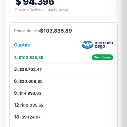
$
94.396
Precio efectivo o transferencia
$103.835,89
Precio de lista
Cuotas
1
x
$103.835,89
Sin interés
3
x
$38.702,47
6
x
$20.609,85
9
x
$14.893,63
12
x
$12.035,52
18
x
$9.124,97